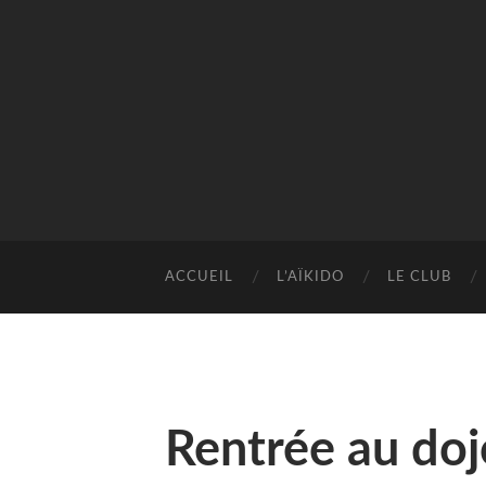
ACCUEIL
L’AÏKIDO
LE CLUB
Rentrée au do