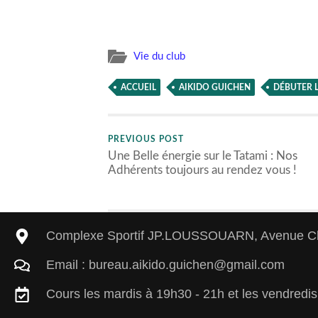
Vie du club
ACCUEIL
AIKIDO GUICHEN
DÉBUTER L
PREVIOUS POST
Une Belle énergie sur le Tatami : Nos
Adhérents toujours au rendez vous !
Complexe Sportif JP.LOUSSOUARN, Avenue Cha
Email : bureau.aikido.guichen@gmail.com
Cours les mardis à 19h30 - 21h et les vendredi