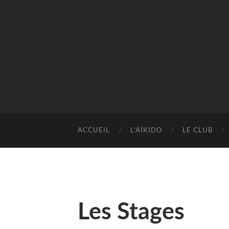
ACCUEIL
L’AÏKIDO
LE CLUB
Les Stages