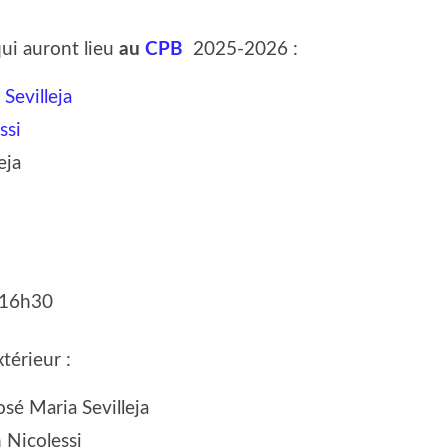
qui auront lieu
au
CPB
2025-2026 :
Sevilleja
ssi
eja
-16h30
xtérieur :
osé Maria Sevilleja
 Nicolessi