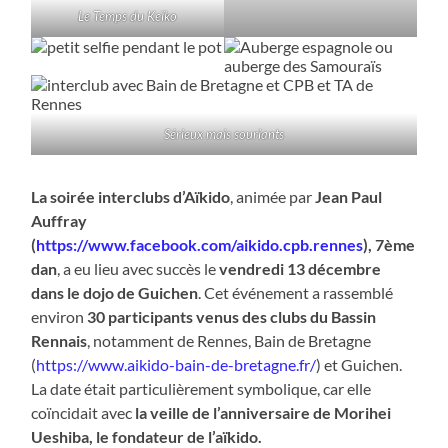
Le Temps du Keïko
Sérieux mais souriants
La soirée interclubs d’Aïkido
, animée par
Jean Paul
Auffray
(
https://www.facebook.com/aikido.cpb.rennes
), 7ème
dan
, a eu lieu avec succès le
vendredi 13 décembre
dans le dojo de Guichen
. Cet événement a rassemblé
environ
30 participants venus des clubs du Bassin
Rennais
, notamment de Rennes, Bain de Bretagne
(
https://www.aikido-bain-de-bretagne.fr/
) et Guichen.
La date était particulièrement symbolique, car elle
coïncidait avec
la veille de l’anniversaire de Morihei
Ueshiba, le fondateur de l’aïkido.