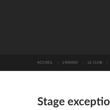
ACCUEIL
L’AÏKIDO
LE CLUB
Stage excepti